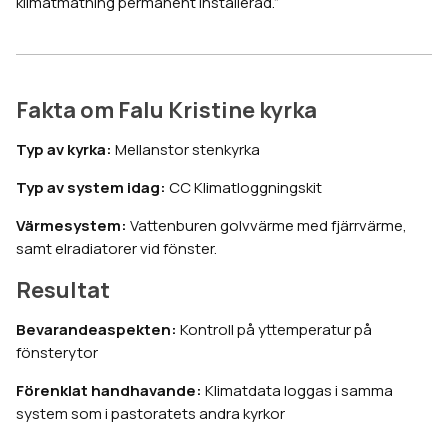
klimatmätning permanent installerad.”
Fakta om Falu Kristine kyrka
Typ av kyrka:
Mellanstor stenkyrka
Typ av system idag:
CC Klimatloggningskit
Värmesystem:
Vattenburen golvvärme med fjärrvärme,
samt elradiatorer vid fönster.
Resultat
Bevarandeaspekten:
Kontroll på yttemperatur på
fönsterytor
Förenklat handhavande:
Klimatdata loggas i samma
system som i pastoratets andra kyrkor