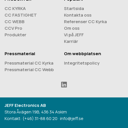
CC KYRKA
Startsida
CC FASTIGHET
Kontakta oss
CC WEBB
Referenser CC Kyrka
CCV Pro
Om oss
Produkter
Vi på JEFF
Karriär
Pressmaterial
Om webbplatsen
Pressmaterial CC Kyrka
Integritetspolicy
Pressmaterial CC Webb
JEFF Electronics AB
Stora Åvägen 19B, 436 34 Askim
Kontakt:
(+46) 31-88 60 20
·
info@jeff.se