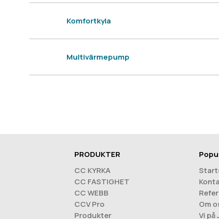
Komfortkyla
Multivärmepump
PRODUKTER
Popu
CC KYRKA
Start
CC FASTIGHET
Konta
CC WEBB
Refer
CCV Pro
Om o
Produkter
Vi på