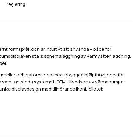
reglering.
rnt formspråk och är intuitivt att använda – både för
7-tumsdisplayen ställs schemaläggning av varmvattenladdning,
der.
l mobiler och datorer, och med inbyggda hjälpfunktioner för
stå samt använda systemet. OEM-tillverkare av värmepumpar
unika displaydesign med tillhörande ikonbibliotek