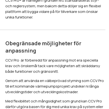
CCV Pro® är nämligen i grunden ett standardiserat styr-
och reglersystem, men bakom detta döljer sig en flexibel
plattform att bygga vidare på för tillverkare som önskar
unika funktioner.
Obegränsade möjligheter för
anpassning
CCV Pro är förberedd för anpassning mot era speciella
krav och önskemål tack vare möjligheten att skräddarsy
både funktioner och gränssnitt.
Genom att använda en välbeprövad styrning som CCV Pro
till ert kommande värmepumpsprojekt undviker ni långa
utvecklingstider och utvecklingskostnader.
Med flexibilitet och mångsidighet som grund kan CCV Pro
därför utgöra basen för dig med unika krav på system eller