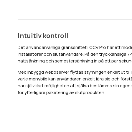
Intuitiv kontroll
Det användarvänliga gränssnittet i CCV Pro har ett mode
installatörer och slutanvändare. På den tryckkänsliga 
nattsänkning och semestersänkning in på ett par sekun
Med inbyggd webbserver flyttas styrningen enkelt ut til
varje menybild kan användaren enkelt lära sig och för
har självklart möjligheten att själva bestämma sin egen 
för ytterligare paketering av slutprodukten.