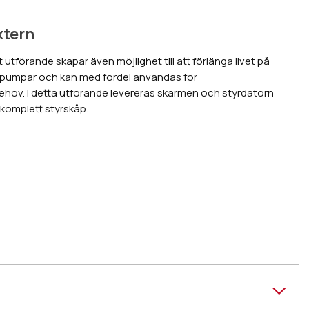
xtern
 utförande skapar även möjlighet till att förlänga livet på
epumpar och kan med fördel användas för
hov. I detta utförande levereras skärmen och styrdatorn
t komplett styrskåp.