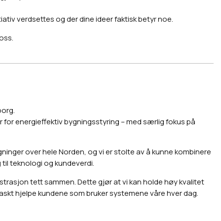
itiativ verdsettes og der dine ideer faktisk betyr noe.
oss.
borg.
r for energieffektiv bygningsstyring – med særlig fokus på
ygninger over hele Norden, og vi er stolte av å kunne kombinere
til teknologi og kundeverdi.
trasjon tett sammen. Dette gjør at vi kan holde høy kvalitet
og raskt hjelpe kundene som bruker systemene våre hver dag.