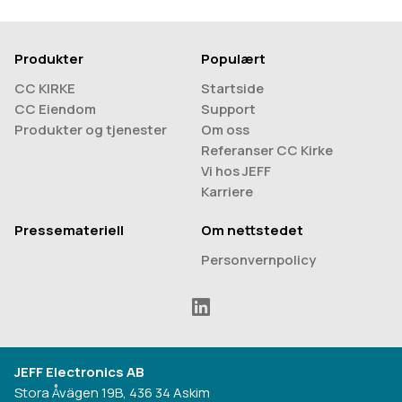
Produkter
Populært
CC KIRKE
Startside
CC Eiendom
Support
Produkter og tjenester
Om oss
Referanser CC Kirke
Vi hos JEFF
Karriere
Pressemateriell
Om nettstedet
Personvernpolicy
JEFF Electronics AB
Stora Åvägen 19B, 436 34 Askim