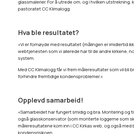
glassmalerier. For å utrede om, og i hvilken utstreknin
pastoratet CC Klimalogg.
Hva ble resultatet?
«Vi er fornøyde med resultatet (målingen er imidlertid ikk
webtjenesten som vi allerede har til de andre kirkene, n
system.
Med CC Klimalogg får vi frem måleresultater som vil bli b
forhindre fremtidige kondensproblemer.»
Opplevd samarbeid!
«Samarbeidet har fungert smidig og bra. Montering og tilk
også glasskonservator (som monterte loggerne som skulle s
måleresultatene kom inn i CC Kirkas web, og også med 
kondensrisikoen.