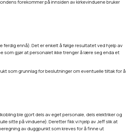
g, kondens forekommer på innsiden av kirkevinduene bruker
e ferdig ennå). Det er enkelt å følge resultatet ved hjelp av
oe som gjør at personalet ikke trenger å lære seg enda et
rukt som grunnlag for beslutninger om eventuelle tiltak for å
obling ble gjort dels av eget personale, dels elektriker og
itte på vinduene). Deretter fikk vi hjelp av Jeff slik at
beregning av duggpunkt som kreves for å finne ut