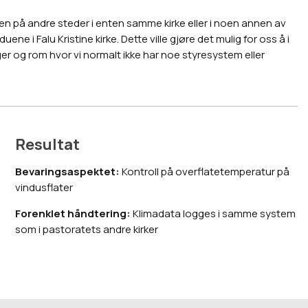
den på andre steder i enten samme kirke eller i noen annen av
ene i Falu Kristine kirke. Dette ville gjøre det mulig for oss å i
r og rom hvor vi normalt ikke har noe styresystem eller
Resultat
Bevaringsaspektet:
Kontroll på overflatetemperatur på
vindusflater
Forenklet håndtering:
Klimadata logges i samme system
som i pastoratets andre kirker