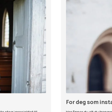
For deg som inst
e steg i prosjektet til
Her finner du alt du trenger 