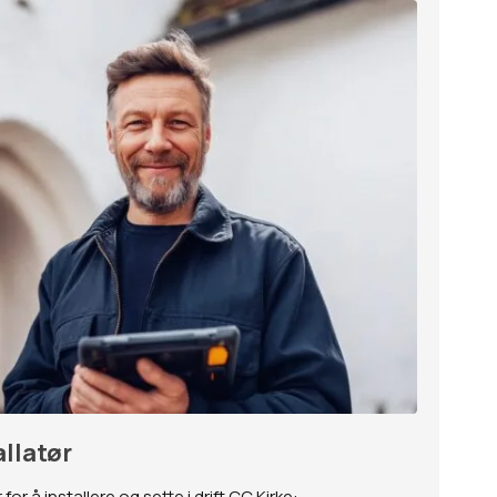
allatør
for å installere og sette i drift CC Kirke: