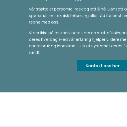
Vår støtte er personlig, rask og lett å nå. Uansett 
spørsmål, en teknisk feilsøking eller råd for best mu
regne med oss.
Vi ser ikke på oss selv bare som en støttefunksjo
deres hverdag. Med vår erfaring hjelper vi dere m
energibruk og inneklima – slik at systemet deres f
rundt.
Kontakt oss her