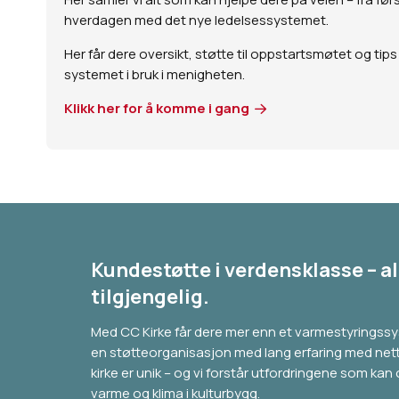
hverdagen med det nye ledelsessystemet.
Her får dere oversikt, støtte til oppstartsmøtet og tips
systemet i bruk i menigheten.
Klikk her for å komme i gang
Kundestøtte i verdensklasse – all
tilgjengelig.
Med CC Kirke får dere mer enn et varmestyringssyst
en støtteorganisasjon med lang erfaring med nett
kirke er unik – og vi forstår utfordringene som kan
varme og klima i kulturbygg.