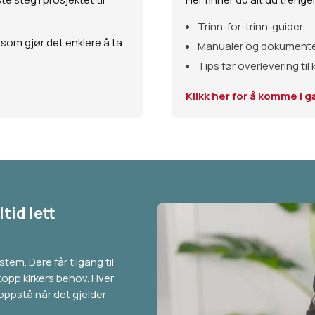
Trinn-for-trinn-guider
 som gjør det enklere å ta
Manualer og dokument
Tips før overlevering til
Klikk her for å komme i 
tid lett
em. Dere får tilgang til
opp kirkers behov. Hver
 oppstå når det gjelder