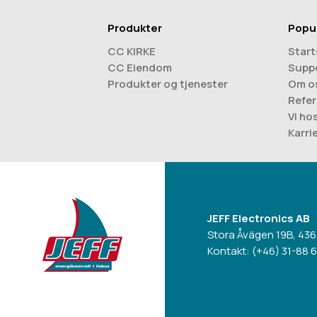
Produkter
Popu
CC KIRKE
Start
CC Eiendom
Supp
Produkter og tjenester
Om o
Refer
Vi ho
Karri
JEFF Electronics AB
Stora Åvägen 19B, 436
Kontakt:
(+46) 31-88 