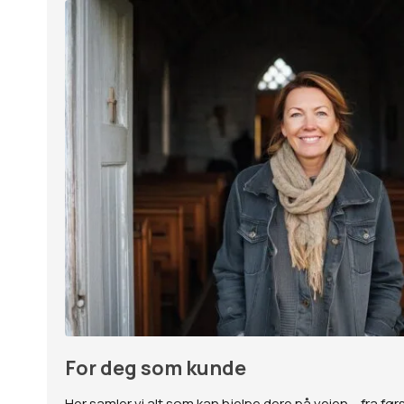
For deg som kunde
Her samler vi alt som kan hjelpe dere på veien – fra først