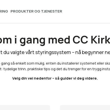
RING
PRODUKTER OG TJENESTER
om i gang med CC Kirk
at du valgte vårt styringssystem – nå begynner ne
gang så enkelt som mulig, enten du installerer systemet eller sk
t: tydelige trinn, praktiske tips og det du trenger for en trygg inst
Velg din vei nedenfor – så guider vi deg videre.