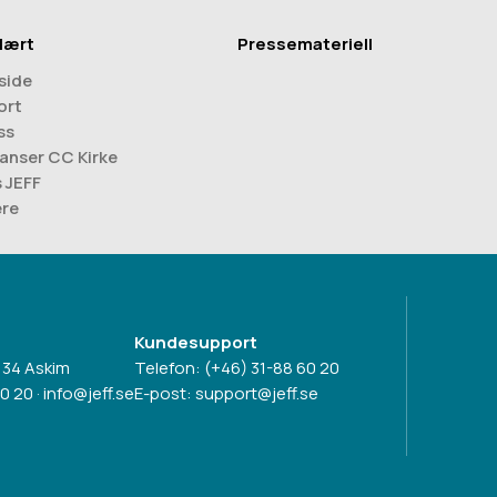
lært
Pressemateriell
side
ort
ss
anser CC Kirke
s JEFF
ere
Kundesupport
 34 Askim
Telefon:
(+46) 31-88 60 20
60 20
·
info@jeff.se
E-post:
support@jeff.se