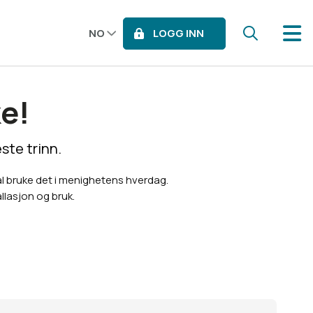
LOGG INN
NO
e!
ste trinn.
al bruke det i menighetens hverdag.
allasjon og bruk.