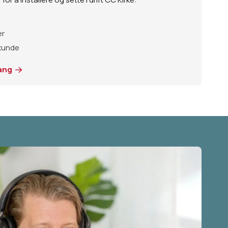
er
 kunde
gang