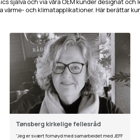
nics själva och via våra OEM kunder designat och
 värme- och klimatapplikationer. Här berättar k
Tønsberg kirkelige fellesråd
”Jeg er svært fornøyd med samarbeidet med JEFF