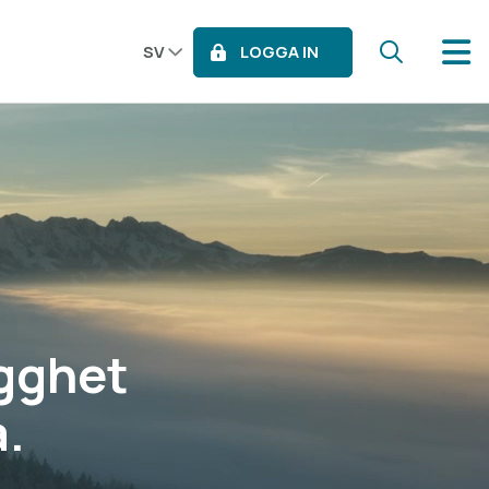
LOGGA IN
SV
ygghet
a.