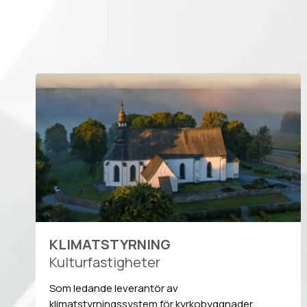
KLIMATSTYRNING
Kulturfastigheter
Som ledande leverantör av
klimatstyrningssystem för kyrkobyggnader