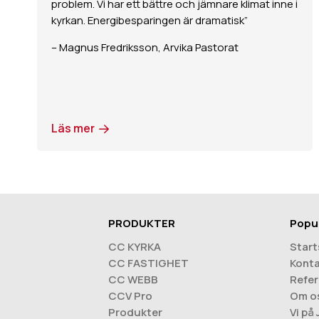
problem. Vi har ett bättre och jämnare klimat inne i
kyrkan. Energibesparingen är dramatisk”
– Magnus Fredriksson, Arvika Pastorat
Läs mer
PRODUKTER
Popu
CC KYRKA
Start
CC FASTIGHET
Konta
CC WEBB
Refer
CCV Pro
Om o
Produkter
Vi på