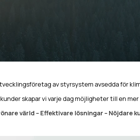
 utvecklingsföretag av styrsystem avsedda för kl
under skapar vi varje dag möjligheter till en mer 
rönare värld – Effektivare lösningar – Nöjdare k