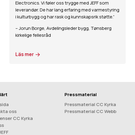
Electronics. Vi føler oss trygge med JEFF som
leverandør. De har lang erfaring med varmestyring
i kulturbygg og har rask og kunnskapsrik støtte.”
– Jorun Borge, Avdelingsleder bygg, Tønsberg
kirkelige fellesråd
Läs mer
lärt
Pressmaterial
sida
Pressmaterial CC Kyrka
kta oss
Pressmaterial CC Webb
enser CC Kyrka
ss
 JEFF