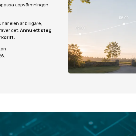
t anpassa uppvärmningen
är elen är billigare,
räver det.
Ännu ett steg
kdrift.
tan
26.