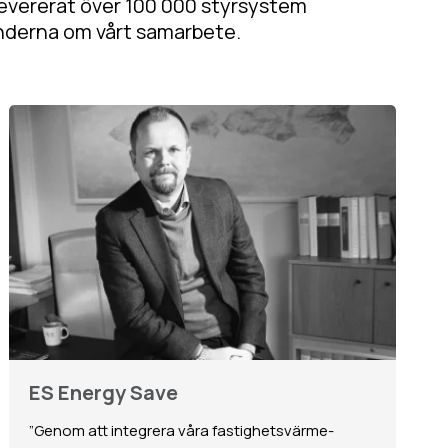
 levererat över 100 000 styrsystem
underna om vårt samarbete.
ES Energy Save
”Genom att integrera våra fastighetsvärme­