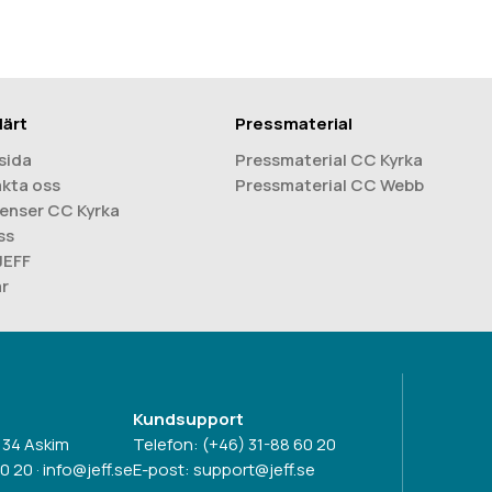
lärt
Pressmaterial
sida
Pressmaterial CC Kyrka
kta oss
Pressmaterial CC Webb
enser CC Kyrka
ss
 JEFF
är
Kundsupport
 34 Askim
Telefon:
(+46) 31-88 60 20
60 20
·
info@jeff.se
E-post:
support@jeff.se