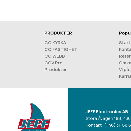
PRODUKTER
Popu
CC KYRKA
Start
CC FASTIGHET
Konta
CC WEBB
Refer
CCV Pro
Om o
Produkter
Vi på
Karri
JEFF Electronics AB
Stora Åvägen 19B, 436
Kontakt:
(+46) 31-88 