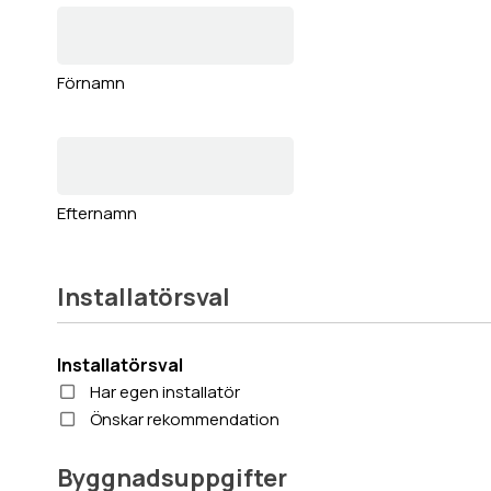
Förnamn
Efternamn
Installatörsval
Installatörsval
Har egen installatör
Önskar rekommendation
Byggnadsuppgifter